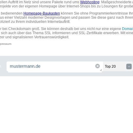
uellen Auftritt im Netz sind unsere Pakete rund ums
Webhosting
: Maßgeschneiderte A
tprojekte von der eigenen Homepage über Internet-Shops bis zu Lösungen für gr
zu bedienenden
Homepage-Baukasten
können Sie ohne Programmierkenntnisse Ihre
aus einer Vielzahl moderner Designvorlagen und passen Sie diese ganz nach Ihre
ziert zu Ihrem individuellen Internetauftritt.
ir bei Checkdomain groß. Sie können deshalb bei uns nicht nur eine eigene
Domai
 sich auch über das Thema SSL informieren und SSL-Zertifikate erwerben. Mit ein
zer und signalisieren Vertrauenswürdigkeit.
pressum
.
Top 20